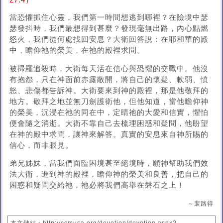
27:4）
當恐懼抓住心靈，我們第一時間想逃到哪裡？在險境中瑟
瑟發抖時，我們最想得到甚麼？發現毫無出路，內心點燃
怒火，我們從何處找回安息？大衛回答說：在耶和華的殿
中，瞻仰祂的榮美，在祂的殿裡求問。
被掃羅追殺時，大衛每天活在信心與恐懼的交戰中。他沒
有抱怨，只在神面前赤露敞開，將自己的懷疑、軟弱、憤
怒、悲傷都告訴神。大衛要來到神的殿裡，那是他敬拜的
地方。敬拜之地並無刀劍護衛他，但他知道，當他瞻仰神
的榮美，沉浸在祂的同在中，定睛祂的大愛和信實，懼怕
便會隨之消逝。大衛不靠自己去梳理困惑和疑問，他盼望
在神的殿中求問，讓神來解答。真實的安息來自神所賜的
信心，而非眼見。
弟兄姊妹，當我們面臨困境甚至絕境時，願神幫助我們效
法大衛，進到神的殿裡，瞻仰神的榮美和良善，把自己的
困惑和疑問交給祂，祂必將我們高舉在磐石之上！
～裴路得
本文鏈結：http://ccmusa.org/devotion/devotion.aspx?