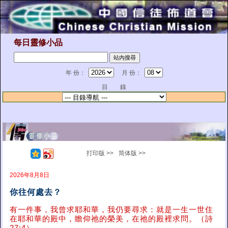
每日靈修小品
年 份：
月 份：
目 錄
打印版 >>
简体版 >>
2026年8月8日
你往何處去？
有一件事，我曾求耶和華，我仍要尋求：就是一生一世住
在耶和華的殿中，瞻仰祂的榮美，在祂的殿裡求問。（詩